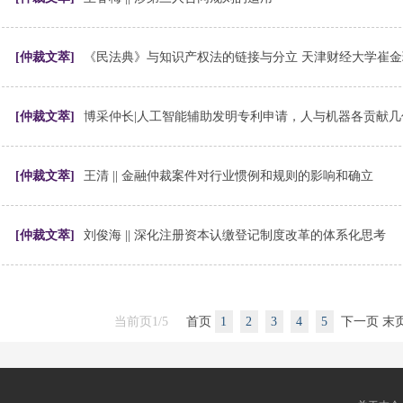
[仲裁文萃]
《民法典》与知识产权法的链接与分立 天津财经大学崔金
[仲裁文萃]
博采仲长|人工智能辅助发明专利申请，人与机器各贡献几
[仲裁文萃]
王清 || 金融仲裁案件对行业惯例和规则的影响和确立
[仲裁文萃]
刘俊海 || 深化注册资本认缴登记制度改革的体系化思考
当前页1/5
首页
1
2
3
4
5
下一页
末