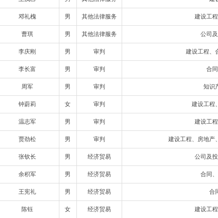
邓礼槐
男
其他法律服务
建设工程
曹琪
男
其他法律服务
公司及
李庆刚
男
审判
建设工程、
李长富
男
审判
合同
周军
男
审判
知识
钟蔚莉
女
审判
建设工程
温志军
男
审判
建设工程
贾劲松
男
审判
建设工程、房地产
张钦长
男
经济贸易
公司及投
余积军
男
经济贸易
合同、
王宪礼
男
经济贸易
合
陈钰
女
经济贸易
建设工程