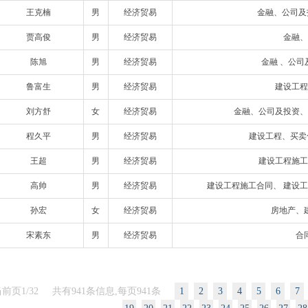
王克楠
男
经济贸易
金融、公司及
贾高俊
男
经济贸易
金融、
陈旭
男
经济贸易
金融 、公
鲁富生
男
经济贸易
建设工程
刘方舒
女
经济贸易
金融、公司及投资、
程久平
男
经济贸易
建设工程、买卖
王超
男
经济贸易
建设工程施工
高帅
男
经济贸易
建设工程施工合同、 建设
孙宏
女
经济贸易
房地产、
宋素东
男
经济贸易
合
当前页1/32 共有941条信息,每页941条
1
2
3
4
5
6
7