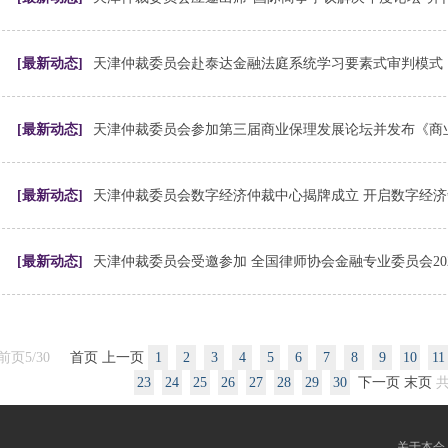
[最新动态]
天津仲裁委员会赴泰达金融法庭系统学习要素式审判模式
[最新动态]
[最新动态]
[最新动态]
前页5/30
首页
上一页
1
2
3
4
5
6
7
8
9
10
11
23
24
25
26
27
28
29
30
下一页
末页
共
关于本会