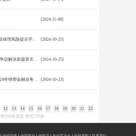
[2024-11-08]
天津仲裁委员会参加第三届商业保理发展论坛并发布《商业保理风险提示手册》
[2024-10-25]
天津仲裁委员会数字经济仲裁中心揭牌成立 开启数字经济争议解决新篇章天津仲裁委员会数字经济仲裁中心揭牌成立 开启数字经济争议解决新篇章
[2024-10-25]
天津仲裁委员会受邀参加 全国律师协会金融专业委员会2024年律师金融业务创新与发展交流会
[2024-10-23]
12
13
14
15
16
17
18
19
20
21
22
有296条信息,每页295条
仲裁指南
仲裁规则
仲裁员
专业委员会
仲裁资料
联系我们