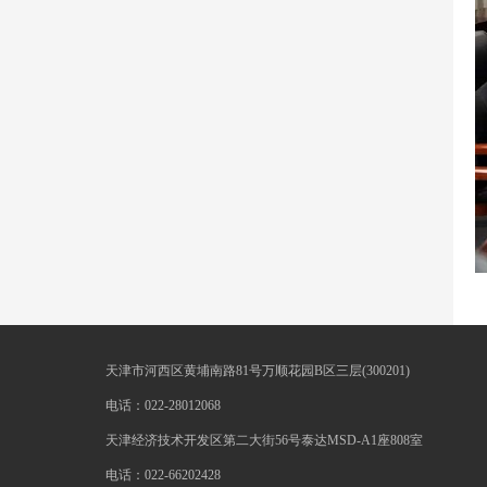
天津市河西区黄埔南路81号万顺花园B区三层(300201)
电话：022-28012068
天津经济技术开发区第二大街56号泰达MSD-A1座808室
电话：022-66202428