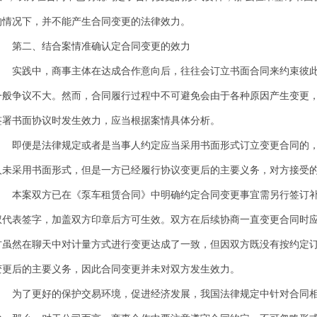
的情况下，并不能产生合同变更的法律效力。
第二、结合案情准确认定合同变更的效力
实践中，商事主体在达成合作意向后，往往会订立书面合同来约束彼
一般争议不大。然而，合同履行过程中不可避免会由于各种原因产生变更
签署书面协议时发生效力，应当根据案情具体分析。
即便是法律规定或者是当事人约定应当采用书面形式订立变更合同的
人未采用书面形式，但是一方已经履行协议变更后的主要义务，对方接受
本案双方已在《泵车租赁合同》中明确约定合同变更事宜需另行签订
权代表签字，加盖双方印章后方可生效。双方在后续协商一直变更合同时
方虽然在聊天中对计量方式进行变更达成了一致，但因双方既没有按约定
变更后的主要义务，因此合同变更并未对双方发生效力。
为了更好的保护交易环境，促进经济发展，我国法律规定中针对合同