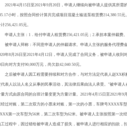
2021年4月15日至2021年9月20日，申请人继续向被申请人提供其所
285.17小时，按照合同价计算共完成项目混凝土输送泵租赁费214,380
计256,421.05元。
申请人主张：1．给付申请人租赁费256,421.05元；2.承担本案仲裁费
被申请人辩称：不同意申请人的仲裁请求。申请人主张的服务代理费金额与事
020年8月26日至2021年4月12日，申请人完成了合同义务，被申请人收到对方
0日向对方支付90,000万元，尚欠款42,040.50元。
之后被申请人因工程需要持续和对方合作，与对方法定代表人赵XX积
定代表人以法人名义从事的民事活动，其法律后果由法人承受。”被申请人
计量方式由原合同的台班计量变更为方量计量。2021年4月15日至2021年
票经过对账，第二次双方的小票未对账，第一次的小票，车牌号XXXX车型
XXXX第一次车型为56米，第二次车型为62米。被申请人主张按照第一
施工过程中，因过错给被申请人造成了损失，被申请人进行相应的扣款，扣款金额