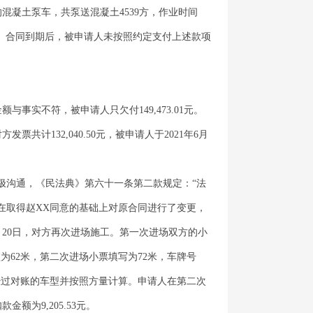
需的混凝土泵车，共泵送混凝土4539方，作业时间
.55元。合同到期后，被申请人未按照约定支付上述款项
。
实不符，被申请人只欠付149,473.01元。
发票共计132,040.50元，被申请人于2021年6月
极沟通，《民法典》第六十一条第二款规定：“法
在取得赵XX同意的基础上对原合同进行了变更，
9月20日，对方再次进场施工。第一次进场双方的小
为62米，第二次进场小票填写为72米，车牌号
次经过对账的车型并按照方量计算。申请人在第二次
为9,205.53元。